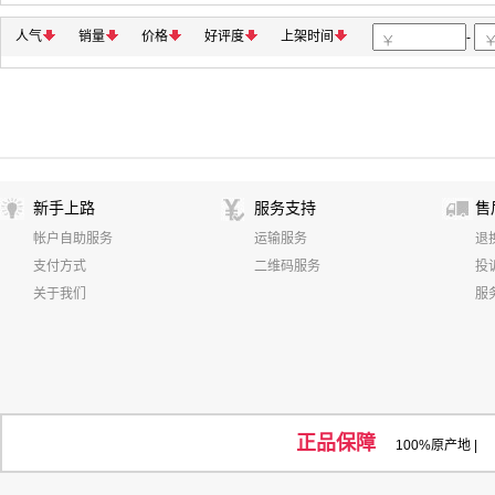
极光尔沃
拓升
明基/BenQ
富士通/Fujitsu
得实
星神
警翼
富士
霍尼韦尔
闪迪
金士顿
良
人气
销量
价格
好评度
上架时间
-
新联合众
方正
柯达
丽讯
海鸥
奥仕达
盆景
米泊
鑫佰森
OKI
奥士达（Qster）
先科
美视/
和冠/WACOM
碎乐/Ceiro
狮乐
JingKe 经科
仝
天威立信
Newmine/纽曼
AOC
四通
舒尔
丹拿
索爱
成者/CZUR
漫步者
奔腾
飞达
新科
新手上路
服务支持
售
天圣
碧海扬帆
艾泰/UTT
金盾
亚太森博/AsiaSym
帐户自助服务
运输服务
退
长城/Great Wall
盆景
兄弟
南昊
MAXHUB
支付方式
二维码服务
投
互视达
实达(START)
虹光（Avision）
捷宇
关于我们
服
正品保障
100%原产地
|