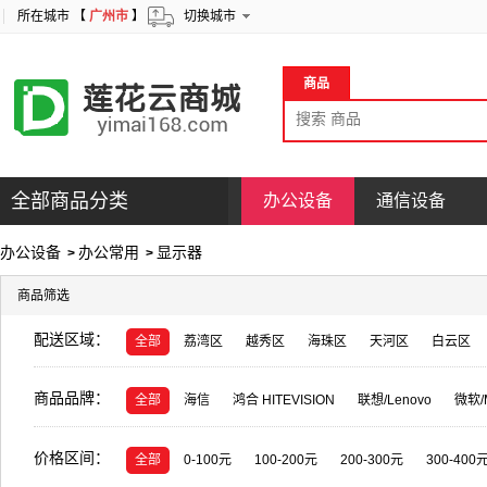
所在城市 【
广州市
】
切换城市
商品
全部商品分类
办公设备
通信设备
办公设备
办公常用
显示器
>
>
商品筛选
配送区域：
全部
荔湾区
越秀区
海珠区
天河区
白云区
商品品牌：
全部
海信
鸿合 HITEVISION
联想/Lenovo
微软/M
samsung
夏普/SHARP
爱普生/Epson
NEC
日
价格区间：
金士顿
罗技/Logitech
莱盛光标
天威
格之格/G&
全部
0-100元
100-200元
200-300元
300-400