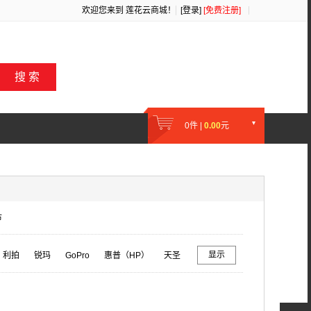
欢迎您来到
莲花云商城
！
[登录]
[免费注册]
搜 索
0
件 |
0.00
元
市
显示
利拍
锐玛
GoPro
惠普（HP）
天圣