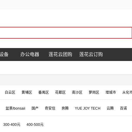
设备
办公电器
莲花云团购
莲花云订购
白云区
黄埔区
番禺区
花都区
南沙区
萝岗区
增城市
从化
盆景/bonsaii
国产
奇安信
奔腾
YUE JOY TECH
云腾
百诺
PPA
海信/Hisense
300-400元
400-500元