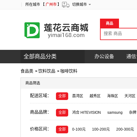
所在城市 【
广州市
】
切换城市
商品
全部商品分类
办公设备
通信
食品类
饮料饮品
咖啡饮料
>
>
商品筛选
配送区域：
全部
荔湾区
越秀区
海珠区
天河区
商品品牌：
全部
鸿合 HITEVISION
samsung
杂牌
碧海扬帆
金盾
艾弗
海尔/Haier
DS
价格区间：
全部
0-100元
100-200元
200-300元