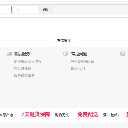
-
确定
友情链接
售后服务
常见问题
退换货原则和流程
帐号&密码问题
投诉与建议
联系我们
服务保障承诺
7天退货保障
免费配送
0%原产地
|
购物无忧 |
满98包邮 |