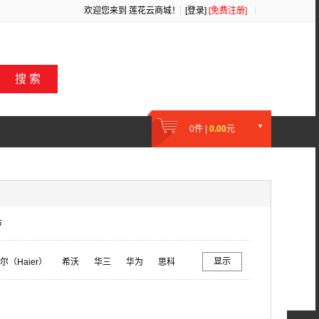
欢迎您来到
莲花云商城
！
[登录]
[免费注册]
搜 索
0
件 |
0.00
元
市
显示
尔（Haier）
希沃
华三
华为
思科
TA
海康威视
大华
宏碁
兄弟/BROTHER
绿联/UGREEN
尼康/Nikon
斑马
得力