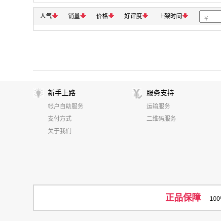
极光尔沃
拓升
明基/BenQ
富士通/Fujit
星神
警翼
富士
霍尼韦尔
闪迪
人气
销量
价格
好评度
上架时间
新联合众
方正
柯达
丽讯
海鸥
米泊
鑫佰森
OKI
奥士达（Qster）
和冠/WACOM
碎乐/Ceiro
狮乐
JingK
天威立信
Newmine/纽曼
AOC
四通
索爱
成者/CZUR
漫步者
奔腾
飞达
新手上路
服务支持
天圣
碧海扬帆
艾泰/UTT
金盾
亚太森
帐户自助服务
运输服务
长城/Great Wall
盆景
兄弟
南昊
M
支付方式
二维码服务
互视达
实达(START)
虹光（Avision）
关于我们
正品保障
10