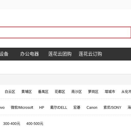
设备
办公电器
莲花云团购
莲花云订购
白云区
黄埔区
番禺区
花都区
南沙区
萝岗区
增城市
从化
ovo
微软/Microsoft
HP
戴尔/DELL
宏碁
Canon
索尼/SONY
海
NEC
日立
奥林巴斯
富士施乐/FujiXerox
柯尼卡美能达/KONICA MINOL
格之格/G&G
TCL
ASUS
闪迪
科密/comet
中控智慧
步步高
300-400元
400-500元