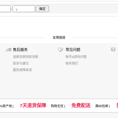
su
得实
松下/Panasonic
三木/SUNWOOD
紫光
乐歌
胜为/sheng
金士顿
良田
大疆
牛力
德生
比利普
汉王/Hanvon
杂牌
华视
-
确定
奥仕达
盆景/bonsaii
英明仕
利盟
理想/RISO
基士得耶
康艺
红
先科
美视/GRANDVIEW
国保
360
白雪
雅马哈
清华同方
国产
e 经科
仝盟
金山
WPS
鼎易
中晶
科大讯飞
震旦/AURORA
舒尔
丹拿/Dynaudio
艾弗/IFOR
水星/MERCURY
万迪来
佳文
荣
友情链接
新科
YUE JOY TECH
枫林
云腾
富图宝
百诺
利拍
锐玛
售后服务
常见问题
博/AsiaSymbol
影源
奥克斯（AUX）
艾弗
戴森/DYSON
海尔/Haie
退换货原则和流程
帐号&密码问题
AXHUB
极米
万利达
茂开
全给
讯英/Bullex
美咪（MEIMI）
de
投诉与建议
联系我们
捷宇
服务保障承诺
7天退货保障
免费配送
0%原产地
|
购物无忧 |
满98包邮 |