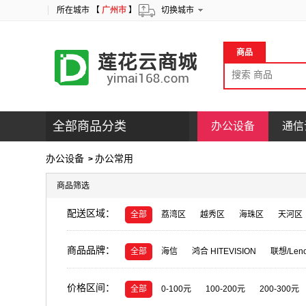
所在城市 【
广州市
】
切换城市
商品
全部商品分类
办公设备
通信
办公设备
办公常用
>
商品筛选
配送区域：
全部
荔湾区
越秀区
海珠区
天河区
商品品牌：
全部
海信
鸿合 HITEVISION
联想/Len
samsung
夏普/SHARP
爱普生/Epson
价格区间：
金士顿
罗技/Logitech
莱盛光标
天威
全部
0-100元
100-200元
200-300元