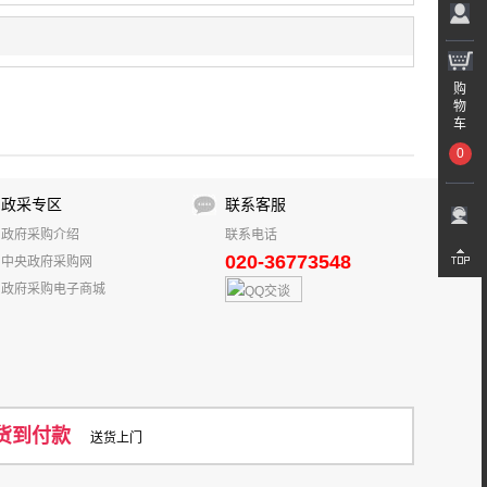
wei
RICOH
双飞燕
鑫海视
飞利浦/Philips
电子
京瓷/KYOCERA
奥图码
康丽珑
叶
奔图/PANTUM
绿叶
南天
东芝/TOSHIBA
购
得胜
凯浮蛙
科达
柏克
噢易
惠威
物
映美/Jolimark
思锐
神牛/Godox
科漫/COMAN
车
大/RONGDA
迪普乐/DUPLO
坚果
小秘书
0
智云/zhi yun
GoPro
意美捷
惠普（HP）
政采专区
联系客服
r
指南者
海天地
优叶
拓迪
政府采购介绍
联系电话
pusheng
DSPPA
海信/Hisense
迪士普
020-36773548
中央政府采购网
政府采购电子商城
货到付款
送货上门