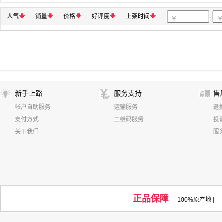
欣格
绘威
南天
东芝/TOSHIBA
ZAP
鑫佰森
尖兵
耐力
国产
欣彩/Anycolor
小钢炮
特级小
人气
销量
价格
好评度
上架时间
-
奥友/UPM
金光/APP
卓越
信福印/sonfortune
森
YUE JOY TECH
枫林
云腾
富图宝
百诺
利拍
海尔/Haier
得宝
奥友
DSPPA
海信/Hisense
新手上路
服务支持
售
帐户自助服务
运输服务
退
支付方式
二维码服务
投
关于我们
服
正品保障
100%原产地
|