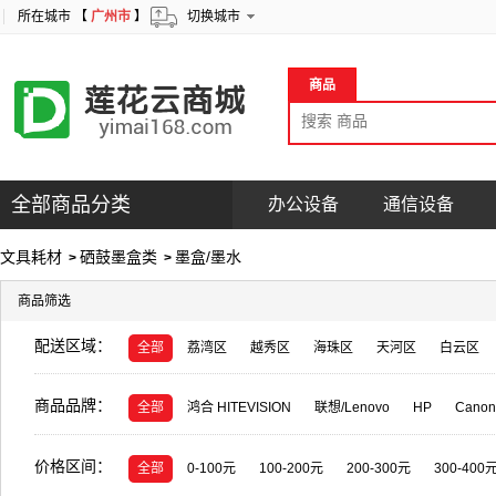
所在城市 【
广州市
】
切换城市
商品
全部商品分类
办公设备
通信设备
文具耗材
硒鼓墨盒类
墨盒/墨水
>
>
商品筛选
配送区域：
全部
荔湾区
越秀区
海珠区
天河区
白云区
商品品牌：
全部
鸿合 HITEVISION
联想/Lenovo
HP
Canon
莱盛光标
天威
安兴纸业
真彩
格之格/G&G
价格区间：
天敏
Intel
杂牌
希捷
DOUBLE A
广博
熙
全部
0-100元
100-200元
200-300元
300-400