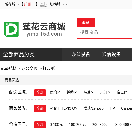
所在城市 【
广州市
】
切换城市
商品
全部商品分类
办公设备
通信设备
文具耗材
办公文仪
打印纸
>
>
商品筛选
配送区域：
全部
荔湾区
越秀区
海珠区
天河区
白云区
商品品牌：
全部
鸿合 HITEVISION
联想/Lenovo
HP
Canon
莱盛光标
天威
安兴纸业
真彩
格之格/G&G
价格区间：
天敏
Intel
杂牌
希捷
DOUBLE A
广博
熙
全部
0-100元
100-200元
200-300元
300-400